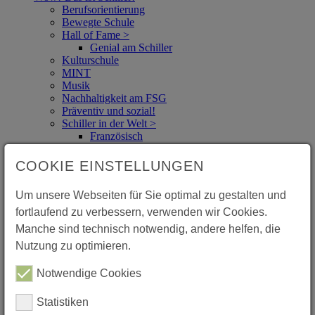
Berufsorientierung
Bewegte Schule
Hall of Fame >
Genial am Schiller
Kulturschule
MINT
Musik
Nachhaltigkeit am FSG
Präventiv und sozial!
Schiller in der Welt >
Französisch
Englisch
NWT
COOKIE EINSTELLUNGEN
Spanisch
Berichte: (S)chiller in der Welt
Um unsere Webseiten für Sie optimal zu gestalten und
Soziales Engagement >
fortlaufend zu verbessern, verwenden wir Cookies.
STUPS (für Kl. 5)
Mitmachen Ehrensache (Kl. 7)
Manche sind technisch notwendig, andere helfen, die
Sozialpraktikum (Kl. 9)
Nutzung zu optimieren.
FSG SozialZertifikat (Abitur)
Talente
Notwendige Cookies
Weltethos-Schule
Schüler*innen
Schul.Cloud - Knigge (Nutzungsregeln für den
Statistiken
Messenger)