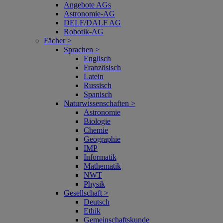
Angebote AGs
Astronomie-AG
DELF/DALF AG
Robotik-AG
Fächer >
Sprachen >
Englisch
Französisch
Latein
Russisch
Spanisch
Naturwissenschaften >
Astronomie
Biologie
Chemie
Geographie
IMP
Informatik
Mathematik
NWT
Physik
Gesellschaft >
Deutsch
Ethik
Gemeinschaftskunde