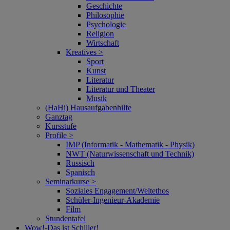
Geschichte
Philosophie
Psychologie
Religion
Wirtschaft
Kreatives >
Sport
Kunst
Literatur
Literatur und Theater
Musik
(HaHi) Hausaufgabenhilfe
Ganztag
Kursstufe
Profile >
IMP (Informatik - Mathematik - Physik)
NWT (Naturwissenschaft und Technik)
Russisch
Spanisch
Seminarkurse >
Soziales Engagement/Weltethos
Schüler-Ingenieur-Akademie
Film
Stundentafel
Wow!‑Das ist Schiller!