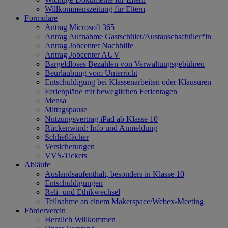
Willkommenszeitung für Eltern
Formulare
Antrag Microsoft 365
Antrag Aufnahme Gastschüler/Austauschschüler*in
Antrag Jobcenter Nachhilfe
Antrag Jobcenter AUV
Bargeldloses Bezahlen von Verwaltungsgebühren
Beurlaubung vom Unterricht
Entschuldigung bei Klassenarbeiten oder Klausuren
Ferienpläne mit beweglichen Ferientagen
Mensa
Mittagspause
Nutzungsvertrag iPad ab Klasse 10
Rückenwind: Info und Anmeldung
Schließfächer
Versicherungen
VVS-Tickets
Abläufe
Auslandsaufenthalt, besonders in Klasse 10
Entschuldigungen
Reli- und Ethikwechsel
Teilnahme an einem Makerspace/Webex-Meeting
Förderverein
Herzlich Willkommen