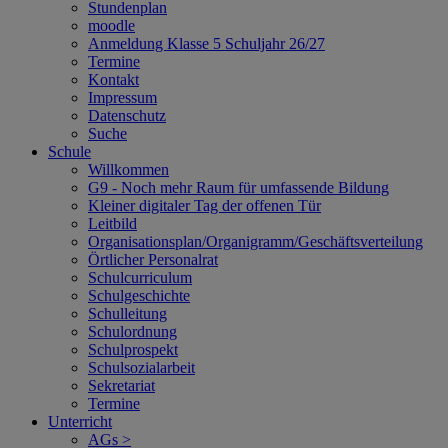
Stundenplan
moodle
Anmeldung Klasse 5 Schuljahr 26/27
Termine
Kontakt
Impressum
Datenschutz
Suche
Schule
Willkommen
G9 - Noch mehr Raum für umfassende Bildung
Kleiner digitaler Tag der offenen Tür
Leitbild
Organisationsplan/Organigramm/Geschäftsverteilung
Örtlicher Personalrat
Schulcurriculum
Schulgeschichte
Schulleitung
Schulordnung
Schulprospekt
Schulsozialarbeit
Sekretariat
Termine
Unterricht
AGs >