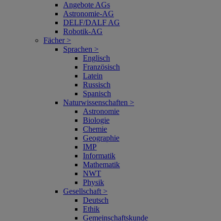
Angebote AGs
Astronomie-AG
DELF/DALF AG
Robotik-AG
Fächer >
Sprachen >
Englisch
Französisch
Latein
Russisch
Spanisch
Naturwissenschaften >
Astronomie
Biologie
Chemie
Geographie
IMP
Informatik
Mathematik
NWT
Physik
Gesellschaft >
Deutsch
Ethik
Gemeinschaftskunde