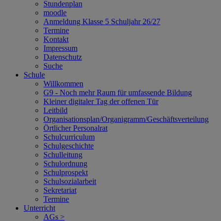
Stundenplan
moodle
Anmeldung Klasse 5 Schuljahr 26/27
Termine
Kontakt
Impressum
Datenschutz
Suche
Schule
Willkommen
G9 - Noch mehr Raum für umfassende Bildung
Kleiner digitaler Tag der offenen Tür
Leitbild
Organisationsplan/Organigramm/Geschäftsverteilung
Örtlicher Personalrat
Schulcurriculum
Schulgeschichte
Schulleitung
Schulordnung
Schulprospekt
Schulsozialarbeit
Sekretariat
Termine
Unterricht
AGs >