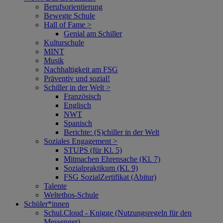
Berufsorientierung
Bewegte Schule
Hall of Fame >
Genial am Schiller
Kulturschule
MINT
Musik
Nachhaltigkeit am FSG
Präventiv und sozial!
Schiller in der Welt >
Französisch
Englisch
NWT
Spanisch
Berichte: (S)chiller in der Welt
Soziales Engagement >
STUPS (für Kl. 5)
Mitmachen Ehrensache (Kl. 7)
Sozialpraktikum (Kl. 9)
FSG SozialZertifikat (Abitur)
Talente
Weltethos-Schule
Schüler*innen
Schul.Cloud - Knigge (Nutzungsregeln für den
Messenger)