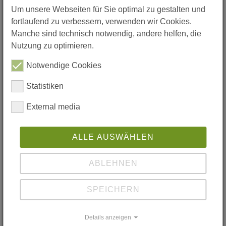
Willkommenszeitung für Eltern
Um unsere Webseiten für Sie optimal zu gestalten und
Formulare
fortlaufend zu verbessern, verwenden wir Cookies.
Antrag Microsoft 365
Manche sind technisch notwendig, andere helfen, die
Antrag Aufnahme Gastschüler/Austauschschüler*in
Antrag Jobcenter Nachhilfe
Nutzung zu optimieren.
Antrag Jobcenter AUV
Bargeldloses Bezahlen von Verwaltungsgebühren
Notwendige Cookies
Beurlaubung vom Unterricht
Entschuldigung bei Klassenarbeiten oder Klausuren
Statistiken
Ferienpläne mit beweglichen Ferientagen
Mensa
External media
Mittagspause
Nutzungsvertrag iPad ab Klasse 10
Rückenwind: Info und Anmeldung
Schließfächer
ALLE AUSWÄHLEN
Versicherungen
VVS-Tickets
Abläufe
ABLEHNEN
Auslandsaufenthalt, besonders in Klasse 10
Entschuldigungen
SPEICHERN
Reli- und Ethikwechsel
Teilnahme an einem Makerspace/Webex-Meeting
Förderverein
Herzlich Willkommen
Details anzeigen