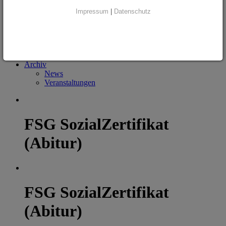
Unser Vorstand
Unsere Geschichte
Impressum
|
Datenschutz
Projekte
Mitglied werden
Datenschutz
Newsletter
Ehemalige/Alumni
Archiv
News
Veranstaltungen
FSG SozialZertifikat
(Abitur)
FSG SozialZertifikat
(Abitur)