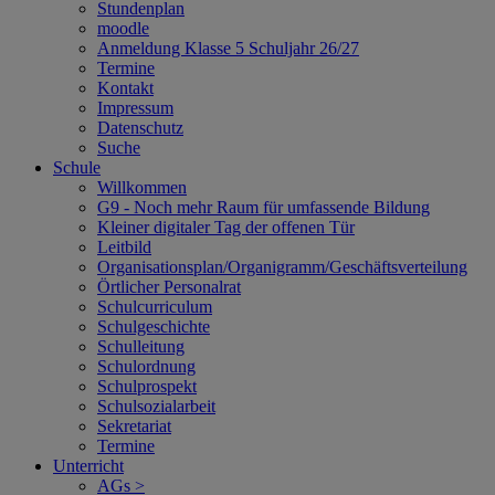
Stundenplan
moodle
Anmeldung Klasse 5 Schuljahr 26/27
Termine
Kontakt
Impressum
Datenschutz
Suche
Schule
Willkommen
G9 - Noch mehr Raum für umfassende Bildung
Kleiner digitaler Tag der offenen Tür
Leitbild
Organisationsplan/Organigramm/Geschäftsverteilung
Örtlicher Personalrat
Schulcurriculum
Schulgeschichte
Schulleitung
Schulordnung
Schulprospekt
Schulsozialarbeit
Sekretariat
Termine
Unterricht
AGs >