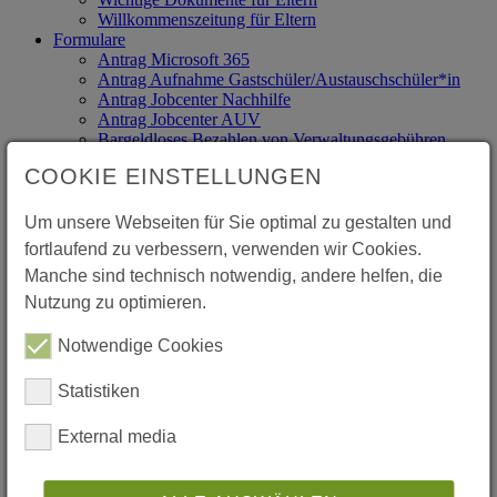
Willkommenszeitung für Eltern
Formulare
Antrag Microsoft 365
Antrag Aufnahme Gastschüler/Austauschschüler*in
Antrag Jobcenter Nachhilfe
Antrag Jobcenter AUV
Bargeldloses Bezahlen von Verwaltungsgebühren
Beurlaubung vom Unterricht
COOKIE EINSTELLUNGEN
Entschuldigung bei Klassenarbeiten oder Klausuren
Ferienpläne mit beweglichen Ferientagen
Mensa
Um unsere Webseiten für Sie optimal zu gestalten und
Mittagspause
fortlaufend zu verbessern, verwenden wir Cookies.
Nutzungsvertrag iPad ab Klasse 10
Manche sind technisch notwendig, andere helfen, die
Rückenwind: Info und Anmeldung
Schließfächer
Nutzung zu optimieren.
Versicherungen
VVS-Tickets
Notwendige Cookies
Abläufe
Auslandsaufenthalt, besonders in Klasse 10
Statistiken
Entschuldigungen
Reli- und Ethikwechsel
External media
Teilnahme an einem Makerspace/Webex-Meeting
Förderverein
Herzlich Willkommen