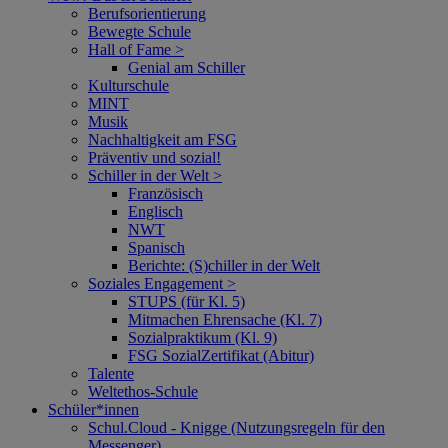
Berufsorientierung
Bewegte Schule
Hall of Fame >
Genial am Schiller
Kulturschule
MINT
Musik
Nachhaltigkeit am FSG
Präventiv und sozial!
Schiller in der Welt >
Französisch
Englisch
NWT
Spanisch
Berichte: (S)chiller in der Welt
Soziales Engagement >
STUPS (für Kl. 5)
Mitmachen Ehrensache (Kl. 7)
Sozialpraktikum (Kl. 9)
FSG SozialZertifikat (Abitur)
Talente
Weltethos-Schule
Schüler*innen
Schul.Cloud - Knigge (Nutzungsregeln für den
Messenger)