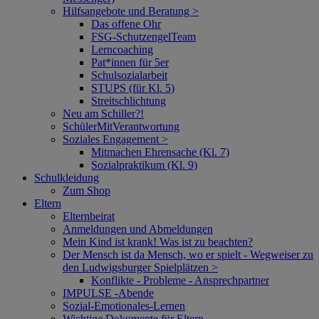
Hilfsangebote und Beratung >
Das offene Ohr
FSG-SchutzengelTeam
Lerncoaching
Pat*innen für 5er
Schulsozialarbeit
STUPS (für Kl. 5)
Streitschlichtung
Neu am Schiller?!
SchülerMitVerantwortung
Soziales Engagement >
Mitmachen Ehrensache (Kl. 7)
Sozialpraktikum (Kl. 9)
Schulkleidung
Zum Shop
Eltern
Elternbeirat
Anmeldungen und Abmeldungen
Mein Kind ist krank! Was ist zu beachten?
Der Mensch ist da Mensch, wo er spielt - Wegweiser zu
den Ludwigsburger Spielplätzen >
Konflikte - Probleme - Ansprechpartner
IMPULSE -Abende
Sozial-Emotionales-Lernen
Wichtige Dokumente für Eltern