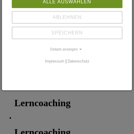
Unser Vorstand
ALLE AUSWÄHLEN
Unsere Geschichte
Projekte
Mitglied werden
ABLEHNEN
Datenschutz
Newsletter
SPEICHERN
Ehemalige/Alumni
Archiv
News
Veranstaltungen
Details anzeigen
Impressum
|
Datenschutz
Lerncoaching
Lerncoaching
Lerncoaching