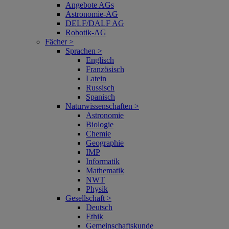
Angebote AGs
Astronomie-AG
DELF/DALF AG
Robotik-AG
Fächer >
Sprachen >
Englisch
Französisch
Latein
Russisch
Spanisch
Naturwissenschaften >
Astronomie
Biologie
Chemie
Geographie
IMP
Informatik
Mathematik
NWT
Physik
Gesellschaft >
Deutsch
Ethik
Gemeinschaftskunde