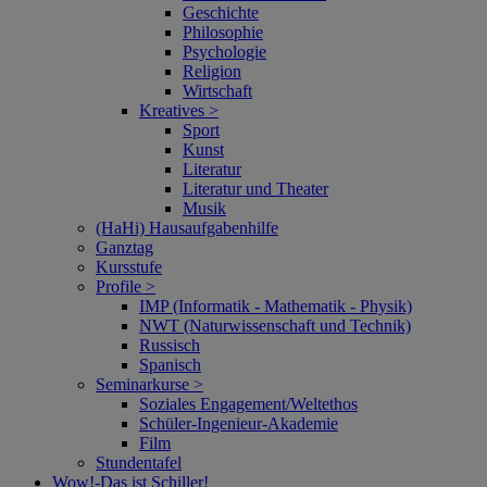
Geschichte
Philosophie
Psychologie
Religion
Wirtschaft
Kreatives >
Sport
Kunst
Literatur
Literatur und Theater
Musik
(HaHi) Hausaufgabenhilfe
Ganztag
Kursstufe
Profile >
IMP (Informatik - Mathematik - Physik)
NWT (Naturwissenschaft und Technik)
Russisch
Spanisch
Seminarkurse >
Soziales Engagement/Weltethos
Schüler-Ingenieur-Akademie
Film
Stundentafel
Wow!‑Das ist Schiller!