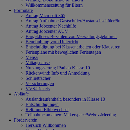
Willkommenszeitung für Eltern
Formulare
Antrag Microsoft 365
Antrag Aufnahme Gastschüler/Austauschschüler*in
Antrag Jobcenter Nachhilfe
Antrag Jobcenter AUV
Bargeldloses Bezahlen von Verwaltungsgebühren
Beurlaubung vom Unterricht
Entschuldigung bei Klassenarbeiten oder Klausuren
Ferienpläne mit beweglichen Ferientagen
Mensa
Mittagspause
Nutzungsvertrag iPad ab Klasse 10
Rückenwind: Info und Anmeldung
Schließfächer
Versicherungen
VVS-Tickets
Abläufe
Auslandsaufenthalt, besonders in Klasse 10
Entschuldigungen
Reli- und Ethikwechsel
Teilnahme an einem Makerspace/Webex-Meeting
Förderverein
Herzlich Willkommen