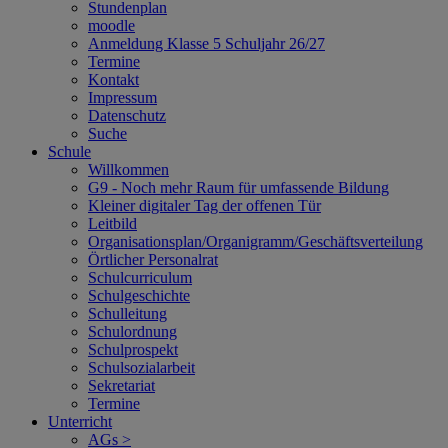
Stundenplan
moodle
Anmeldung Klasse 5 Schuljahr 26/27
Termine
Kontakt
Impressum
Datenschutz
Suche
Schule
Willkommen
G9 - Noch mehr Raum für umfassende Bildung
Kleiner digitaler Tag der offenen Tür
Leitbild
Organisationsplan/Organigramm/Geschäftsverteilung
Örtlicher Personalrat
Schulcurriculum
Schulgeschichte
Schulleitung
Schulordnung
Schulprospekt
Schulsozialarbeit
Sekretariat
Termine
Unterricht
AGs >