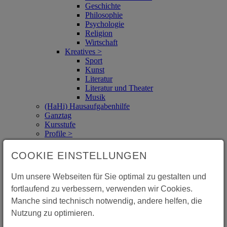
Geschichte
Philosophie
Psychologie
Religion
Wirtschaft
Kreatives >
Sport
Kunst
Literatur
Literatur und Theater
Musik
(HaHi) Hausaufgabenhilfe
Ganztag
Kursstufe
Profile >
IMP (Informatik - Mathematik - Physik)
NWT (Naturwissenschaft und Technik)
COOKIE EINSTELLUNGEN
Russisch
Spanisch
Um unsere Webseiten für Sie optimal zu gestalten und
Seminarkurse >
Soziales Engagement/Weltethos
fortlaufend zu verbessern, verwenden wir Cookies.
Schüler-Ingenieur-Akademie
Manche sind technisch notwendig, andere helfen, die
Film
Nutzung zu optimieren.
Stundentafel
Wow!‑Das ist Schiller!