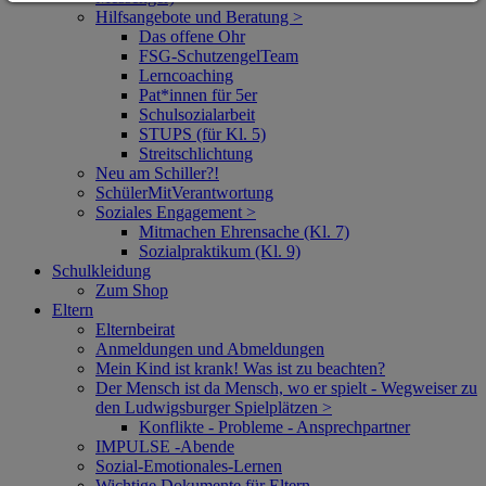
Hilfsangebote und Beratung >
Das offene Ohr
FSG-SchutzengelTeam
Lerncoaching
Pat*innen für 5er
Schulsozialarbeit
STUPS (für Kl. 5)
Streitschlichtung
Neu am Schiller?!
SchülerMitVerantwortung
Soziales Engagement >
Mitmachen Ehrensache (Kl. 7)
Sozialpraktikum (Kl. 9)
Schulkleidung
Zum Shop
Eltern
Elternbeirat
Anmeldungen und Abmeldungen
Mein Kind ist krank! Was ist zu beachten?
Der Mensch ist da Mensch, wo er spielt - Wegweiser zu
den Ludwigsburger Spielplätzen >
Konflikte - Probleme - Ansprechpartner
IMPULSE -Abende
Sozial-Emotionales-Lernen
Wichtige Dokumente für Eltern