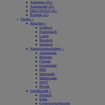
Angebote AGs
Astronomie-AG
DELF/DALF AG
Robotik-AG
Fächer >
Sprachen >
Englisch
Französisch
Latein
Russisch
Spanisch
Naturwissenschaften >
Astronomie
Biologie
Chemie
Geographie
IMP
Informatik
Mathematik
NWT
Physik
Gesellschaft >
Deutsch
Ethik
Gemeinschaftskunde