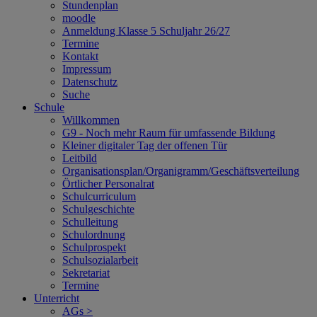
Stundenplan
moodle
Anmeldung Klasse 5 Schuljahr 26/27
Termine
Kontakt
Impressum
Datenschutz
Suche
Schule
Willkommen
G9 - Noch mehr Raum für umfassende Bildung
Kleiner digitaler Tag der offenen Tür
Leitbild
Organisationsplan/Organigramm/Geschäftsverteilung
Örtlicher Personalrat
Schulcurriculum
Schulgeschichte
Schulleitung
Schulordnung
Schulprospekt
Schulsozialarbeit
Sekretariat
Termine
Unterricht
AGs >