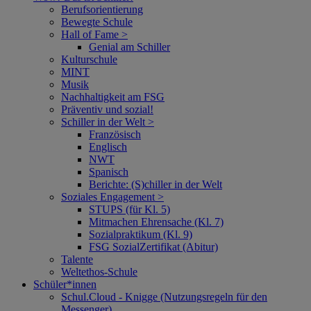
Berufsorientierung
Bewegte Schule
Hall of Fame >
Genial am Schiller
Kulturschule
MINT
Musik
Nachhaltigkeit am FSG
Präventiv und sozial!
Schiller in der Welt >
Französisch
Englisch
NWT
Spanisch
Berichte: (S)chiller in der Welt
Soziales Engagement >
STUPS (für Kl. 5)
Mitmachen Ehrensache (Kl. 7)
Sozialpraktikum (Kl. 9)
FSG SozialZertifikat (Abitur)
Talente
Weltethos-Schule
Schüler*innen
Schul.Cloud - Knigge (Nutzungsregeln für den
Messenger)