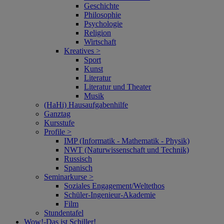
Geschichte
Philosophie
Psychologie
Religion
Wirtschaft
Kreatives >
Sport
Kunst
Literatur
Literatur und Theater
Musik
(HaHi) Hausaufgabenhilfe
Ganztag
Kursstufe
Profile >
IMP (Informatik - Mathematik - Physik)
NWT (Naturwissenschaft und Technik)
Russisch
Spanisch
Seminarkurse >
Soziales Engagement/Weltethos
Schüler-Ingenieur-Akademie
Film
Stundentafel
Wow!‑Das ist Schiller!