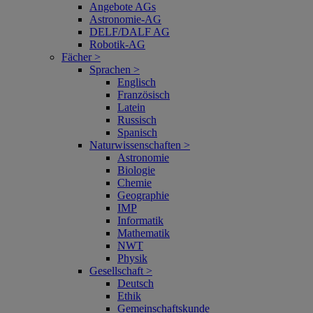
Angebote AGs
Astronomie-AG
DELF/DALF AG
Robotik-AG
Fächer >
Sprachen >
Englisch
Französisch
Latein
Russisch
Spanisch
Naturwissenschaften >
Astronomie
Biologie
Chemie
Geographie
IMP
Informatik
Mathematik
NWT
Physik
Gesellschaft >
Deutsch
Ethik
Gemeinschaftskunde