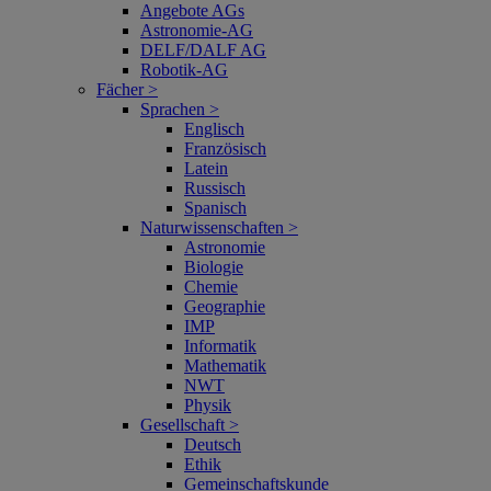
Angebote AGs
Astronomie-AG
DELF/DALF AG
Robotik-AG
Fächer >
Sprachen >
Englisch
Französisch
Latein
Russisch
Spanisch
Naturwissenschaften >
Astronomie
Biologie
Chemie
Geographie
IMP
Informatik
Mathematik
NWT
Physik
Gesellschaft >
Deutsch
Ethik
Gemeinschaftskunde