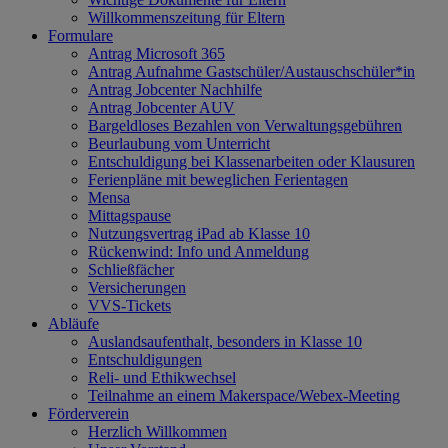
Willkommenszeitung für Eltern
Formulare
Antrag Microsoft 365
Antrag Aufnahme Gastschüler/Austauschschüler*in
Antrag Jobcenter Nachhilfe
Antrag Jobcenter AUV
Bargeldloses Bezahlen von Verwaltungsgebühren
Beurlaubung vom Unterricht
Entschuldigung bei Klassenarbeiten oder Klausuren
Ferienpläne mit beweglichen Ferientagen
Mensa
Mittagspause
Nutzungsvertrag iPad ab Klasse 10
Rückenwind: Info und Anmeldung
Schließfächer
Versicherungen
VVS-Tickets
Abläufe
Auslandsaufenthalt, besonders in Klasse 10
Entschuldigungen
Reli- und Ethikwechsel
Teilnahme an einem Makerspace/Webex-Meeting
Förderverein
Herzlich Willkommen