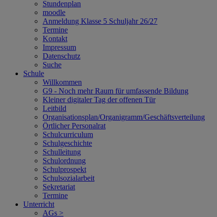
Stundenplan
moodle
Anmeldung Klasse 5 Schuljahr 26/27
Termine
Kontakt
Impressum
Datenschutz
Suche
Schule
Willkommen
G9 - Noch mehr Raum für umfassende Bildung
Kleiner digitaler Tag der offenen Tür
Leitbild
Organisationsplan/Organigramm/Geschäftsverteilung
Örtlicher Personalrat
Schulcurriculum
Schulgeschichte
Schulleitung
Schulordnung
Schulprospekt
Schulsozialarbeit
Sekretariat
Termine
Unterricht
AGs >