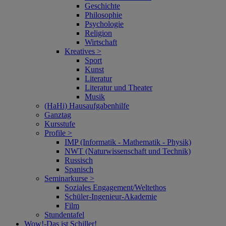
Geschichte
Philosophie
Psychologie
Religion
Wirtschaft
Kreatives >
Sport
Kunst
Literatur
Literatur und Theater
Musik
(HaHi) Hausaufgabenhilfe
Ganztag
Kursstufe
Profile >
IMP (Informatik - Mathematik - Physik)
NWT (Naturwissenschaft und Technik)
Russisch
Spanisch
Seminarkurse >
Soziales Engagement/Weltethos
Schüler-Ingenieur-Akademie
Film
Stundentafel
Wow!‑Das ist Schiller!