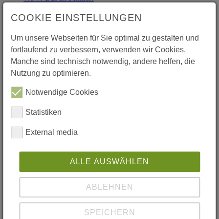
Berufsorientierung
Bewegte Schule
COOKIE EINSTELLUNGEN
Hall of Fame >
Genial am Schiller
Um unsere Webseiten für Sie optimal zu gestalten und
Kulturschule
fortlaufend zu verbessern, verwenden wir Cookies.
MINT
Musik
Manche sind technisch notwendig, andere helfen, die
Nachhaltigkeit am FSG
Nutzung zu optimieren.
Präventiv und sozial!
Schiller in der Welt >
Notwendige Cookies
Französisch
Englisch
Statistiken
NWT
Spanisch
Berichte: (S)chiller in der Welt
External media
Soziales Engagement >
STUPS (für Kl. 5)
Mitmachen Ehrensache (Kl. 7)
ALLE AUSWÄHLEN
Sozialpraktikum (Kl. 9)
FSG SozialZertifikat (Abitur)
Talente
ABLEHNEN
Weltethos-Schule
Schüler*innen
Schul.Cloud - Knigge (Nutzungsregeln für den
SPEICHERN
Messenger)