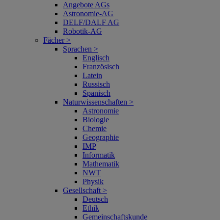
Angebote AGs
Astronomie-AG
DELF/DALF AG
Robotik-AG
Fächer >
Sprachen >
Englisch
Französisch
Latein
Russisch
Spanisch
Naturwissenschaften >
Astronomie
Biologie
Chemie
Geographie
IMP
Informatik
Mathematik
NWT
Physik
Gesellschaft >
Deutsch
Ethik
Gemeinschaftskunde