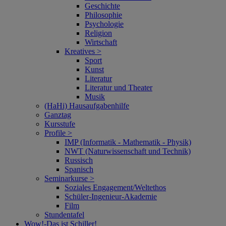
Geschichte
Philosophie
Psychologie
Religion
Wirtschaft
Kreatives >
Sport
Kunst
Literatur
Literatur und Theater
Musik
(HaHi) Hausaufgabenhilfe
Ganztag
Kursstufe
Profile >
IMP (Informatik - Mathematik - Physik)
NWT (Naturwissenschaft und Technik)
Russisch
Spanisch
Seminarkurse >
Soziales Engagement/Weltethos
Schüler-Ingenieur-Akademie
Film
Stundentafel
Wow!‑Das ist Schiller!