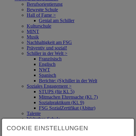
Berufsorientierung
Bewegte Schule
Hall of Fame >
Genial am Schiller
Kulturschule
MINT
Musik
Nachhaltigkeit am FSG
Präventiv und sozial!
Schiller in der Welt >
Französisch
Englisch
NWT
Spanisch
Berichte: (S)chiller in der Welt
Soziales Engagement >
STUPS (für Kl. 5)
Mitmachen Ehrensache (Kl. 7)
Sozialpraktikum (Kl. 9)
FSG SozialZertifikat (Abitur)
Talente
Weltethos-Schule
Schüler*innen
COOKIE EINSTELLUNGEN
Schul.Cloud - Knigge (Nutzungsregeln für den
Messenger)