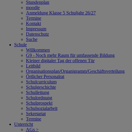
Stundenplan
moodle
Anmeldung Klasse 5 Schuljahr 26/27
Termine
Kontakt
Impressum
Datenschutz
Suche
Schule
Willkommen
G9 - Noch mehr Raum für umfassende Bildung
Kleiner digitaler Tag der offenen Tür
Leitbild
Organisationsplan/Organigramm/Geschäftsverteilung
Örtlicher Personalrat
Schulcurriculum
Schulgeschichte
Schulleitung
Schulordnung
Schulprospekt
Schulsozialarbeit
Sekretariat
Termine
Unterricht
AGs >