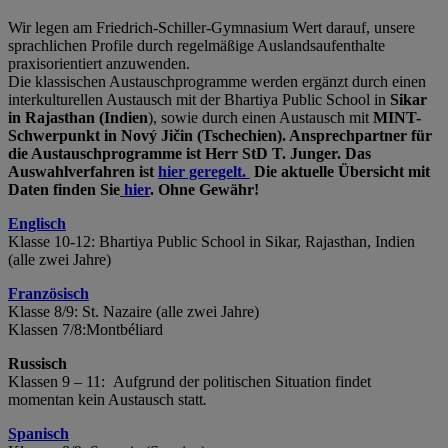
Wir legen am Friedrich-Schiller-Gymnasium Wert darauf, unsere
sprachlichen Profile durch regelmäßige Auslandsaufenthalte
praxisorientiert anzuwenden.
Die klassischen Austauschprogramme werden ergänzt durch einen
interkulturellen Austausch mit der Bhartiya Public School in
Sikar
in Rajasthan (Indien
), sowie durch einen Austausch mit
MINT-
Schwerpunkt in Nový Jičin (Tschechien). Ansprechpartner für
die Austauschprogramme ist Herr StD T. Junger. Das
Auswahlverfahren ist
hier geregelt.
Die aktuelle Übersicht mit
Daten finden Sie
hier
. Ohne Gewähr!
Englisch
Klasse 10-12: Bhartiya Public School in Sikar, Rajasthan, Indien
(alle zwei Jahre)
Französisch
Klasse 8/9: St. Nazaire (alle zwei Jahre)
Klassen 7/8:
Montbéliard
Russisch
Klassen 9 – 11:
Aufgrund der politischen Situation findet
momentan kein Austausch statt
.
Spanisch