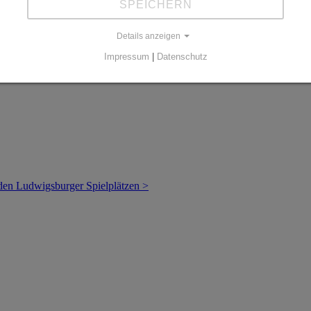
SPEICHERN
Details anzeigen
Impressum
|
Datenschutz
 den Ludwigsburger Spielplätzen >