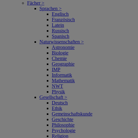
Fächer >
Sprachen >
Englisch
Französisch
Latein
Russisch
Spanisch
Naturwissenschaften >
Astronomie
Biologie
Chemie
Geographie
IMP
Informatik
Mathematik
NWT
Physik
Gesellschaft >
Deutsch
Ethik
Gemeinschaftskunde
Geschichte
Philosophie
Psychologie
Religion