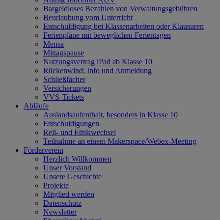
Bargeldloses Bezahlen von Verwaltungsgebühren
Beurlaubung vom Unterricht
Entschuldigung bei Klassenarbeiten oder Klausuren
Ferienpläne mit beweglichen Ferientagen
Mensa
Mittagspause
Nutzungsvertrag iPad ab Klasse 10
Rückenwind: Info und Anmeldung
Schließfächer
Versicherungen
VVS-Tickets
Abläufe
Auslandsaufenthalt, besonders in Klasse 10
Entschuldigungen
Reli- und Ethikwechsel
Teilnahme an einem Makerspace/Webex-Meeting
Förderverein
Herzlich Willkommen
Unser Vorstand
Unsere Geschichte
Projekte
Mitglied werden
Datenschutz
Newsletter