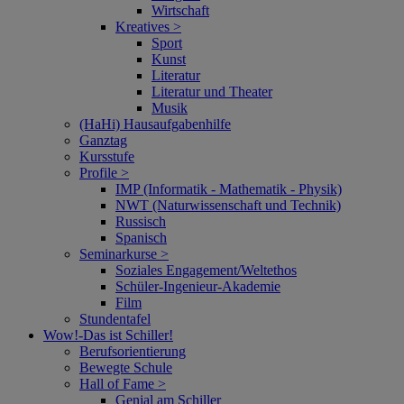
Wirtschaft
Kreatives >
Sport
Kunst
Literatur
Literatur und Theater
Musik
(HaHi) Hausaufgabenhilfe
Ganztag
Kursstufe
Profile >
IMP (Informatik - Mathematik - Physik)
NWT (Naturwissenschaft und Technik)
Russisch
Spanisch
Seminarkurse >
Soziales Engagement/Weltethos
Schüler-Ingenieur-Akademie
Film
Stundentafel
Wow!‑Das ist Schiller!
Berufsorientierung
Bewegte Schule
Hall of Fame >
Genial am Schiller