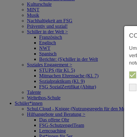
Kulturschule
MINT
Musik
Nachhaltigkeit am FSG
Präventiv und sozial!
Schiller in der Welt >
C
Französisch
Englisch
NWT
Um 
Spanisch
ver
Berichte: (S)chiller in der Welt
not
Soziales Engagement >
STUPS (für Kl. 5)
Mitmachen Ehrensache (Kl. 7)
Sozialpraktikum (Kl. 9)
FSG SozialZertifikat (Abitur)
Talente
Weltethos-Schule
Schüler*innen
Schul.Cloud - Knigge (Nutzungsregeln für den Messeng
Hilfsangebote und Beratung >
Das offene Ohr
FSG-SchutzengelTeam
Lerncoaching
Pat*innen für 5er