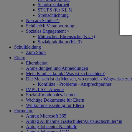
Schulsozialarbeit
STUPS (für Kl. 5)
Streitschlichtung
Neu am Schiller?!
SchülerMitVerantwortung
Soziales Engagement >
Mitmachen Ehrensache (Kl. 7)
Sozialpraktikum (Kl. 9)
Schulkleidung
Zum Shop
Eltern
Elternbeirat
Anmeldungen und Abmeldungen
Mein Kind ist krank! Was ist zu beachten?
Der Mensch ist da Mensch, wo er spielt - Wegweiser zu
Konflikte - Probleme - Ansprechpartner
IMPULSE -Abende
Sozial-Emotionales-Lernen
Wichtige Dokumente für Eltern
Willkommenszeitung für Eltern
Formulare
Antrag Microsoft 365
Antrag Aufnahme Gastschüler/Austauschschüler*in
Antrag Jobcenter Nachhilfe
Antrag Jobcenter AUV