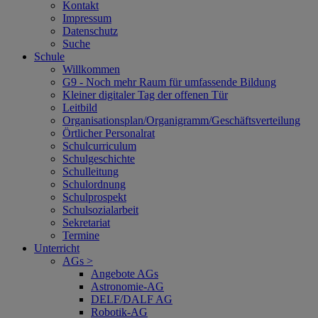
Kontakt
Impressum
Datenschutz
Suche
Schule
Willkommen
G9 - Noch mehr Raum für umfassende Bildung
Kleiner digitaler Tag der offenen Tür
Leitbild
Organisationsplan/Organigramm/Geschäftsverteilung
Örtlicher Personalrat
Schulcurriculum
Schulgeschichte
Schulleitung
Schulordnung
Schulprospekt
Schulsozialarbeit
Sekretariat
Termine
Unterricht
AGs >
Angebote AGs
Astronomie-AG
DELF/DALF AG
Robotik-AG