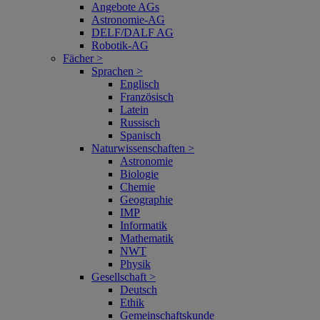
Angebote AGs
Astronomie-AG
DELF/DALF AG
Robotik-AG
Fächer >
Sprachen >
Englisch
Französisch
Latein
Russisch
Spanisch
Naturwissenschaften >
Astronomie
Biologie
Chemie
Geographie
IMP
Informatik
Mathematik
NWT
Physik
Gesellschaft >
Deutsch
Ethik
Gemeinschaftskunde