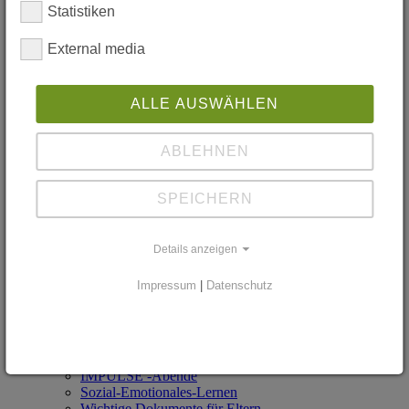
Statistiken
Hilfsangebote und Beratung >
Das offene Ohr
FSG-SchutzengelTeam
External media
Lerncoaching
Pat*innen für 5er
Schulsozialarbeit
ALLE AUSWÄHLEN
STUPS (für Kl. 5)
Streitschlichtung
Neu am Schiller?!
ABLEHNEN
SchülerMitVerantwortung
Soziales Engagement >
Mitmachen Ehrensache (Kl. 7)
SPEICHERN
Sozialpraktikum (Kl. 9)
Schulkleidung
Zum Shop
Details anzeigen
Eltern
Elternbeirat
Impressum
|
Datenschutz
Anmeldungen und Abmeldungen
Mein Kind ist krank! Was ist zu beachten?
Der Mensch ist da Mensch, wo er spielt - Wegweiser zu
den Ludwigsburger Spielplätzen >
Konflikte - Probleme - Ansprechpartner
IMPULSE -Abende
Sozial-Emotionales-Lernen
Wichtige Dokumente für Eltern