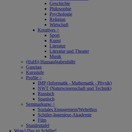
Geschichte
Philosophie
Psychologie
Religion
Wirtschaft
Kreatives >
Sport
Kunst
Literatur
Literatur und Theater
Musik
(HaHi) Hausaufgabenhilfe
Ganztag
Kursstufe
Profile >
IMP (Informatik - Mathematik - Physik)
NWT (Naturwissenschaft und Technik)
Russisch
Spanisch
Seminarkurse >
Soziales Engagement/Weltethos
Schüler-Ingenieur-Akademie
Film
Stundentafel
Wow!‑Das ist Schiller!