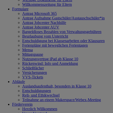
Willkommenszeitung für Eltern
Formulare
Antrag Microsoft 365
Antrag Aufnahme Gastschüler/Austauschschüler*in
Antrag Jobcenter Nachhilfe
Antrag Jobcenter AUV
Bargeldloses Bezahlen von Verwaltungsgebühren
Beurlaubung vom Unterricht
Entschuldigung bei Klassenarbeiten oder Klausuren
Ferienpläne mit beweglichen Ferientagen
Mensa
Mittagspause
Nutzungsvertrag iPad ab Klasse 10
Rückenwind: Info und Anmeldung
Schließfächer
Versicherungen
VVS-Tickets
Abläufe
Auslandsaufenthalt, besonders in Klasse 10
Entschuldigungen
Reli- und Ethikwechsel
Teilnahme an einem Makerspace/Webex-Meeting
Förderverein
Herzlich Willkommen