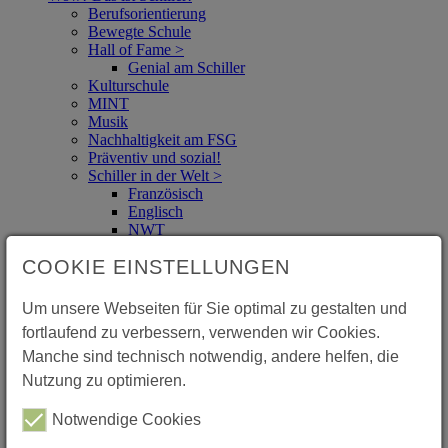
Berufsorientierung
Bewegte Schule
Hall of Fame >
Genial am Schiller
Kulturschule
MINT
Musik
Nachhaltigkeit am FSG
Präventiv und sozial!
Schiller in der Welt >
Französisch
Englisch
NWT
Spanisch
COOKIE EINSTELLUNGEN
Berichte: (S)chiller in der Welt
Soziales Engagement >
STUPS (für Kl. 5)
Um unsere Webseiten für Sie optimal zu gestalten und
Mitmachen Ehrensache (Kl. 7)
fortlaufend zu verbessern, verwenden wir Cookies.
Sozialpraktikum (Kl. 9)
FSG SozialZertifikat (Abitur)
Manche sind technisch notwendig, andere helfen, die
Talente
Nutzung zu optimieren.
Weltethos-Schule
Schüler*innen
Notwendige Cookies
Schul.Cloud - Knigge (Nutzungsregeln für den
Messenger)