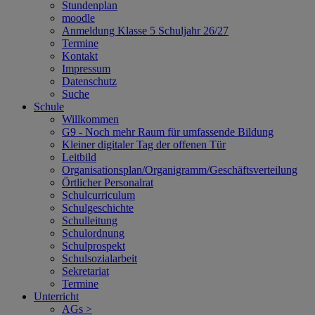
Stundenplan
moodle
Anmeldung Klasse 5 Schuljahr 26/27
Termine
Kontakt
Impressum
Datenschutz
Suche
Schule
Willkommen
G9 - Noch mehr Raum für umfassende Bildung
Kleiner digitaler Tag der offenen Tür
Leitbild
Organisationsplan/Organigramm/Geschäftsverteilung
Örtlicher Personalrat
Schulcurriculum
Schulgeschichte
Schulleitung
Schulordnung
Schulprospekt
Schulsozialarbeit
Sekretariat
Termine
Unterricht
AGs >