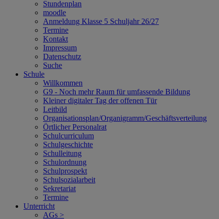
Stundenplan
moodle
Anmeldung Klasse 5 Schuljahr 26/27
Termine
Kontakt
Impressum
Datenschutz
Suche
Schule
Willkommen
G9 - Noch mehr Raum für umfassende Bildung
Kleiner digitaler Tag der offenen Tür
Leitbild
Organisationsplan/Organigramm/Geschäftsverteilung
Örtlicher Personalrat
Schulcurriculum
Schulgeschichte
Schulleitung
Schulordnung
Schulprospekt
Schulsozialarbeit
Sekretariat
Termine
Unterricht
AGs >