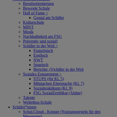
Berufsorientierung
Bewegte Schule
Hall of Fame >
Genial am Schiller
Kulturschule
MINT
Musik
Nachhaltigkeit am FSG
Präventiv und sozial!
Schiller in der Welt >
Französisch
Englisch
NWT
Spanisch
Berichte: (S)chiller in der Welt
Soziales Engagement >
STUPS (für Kl. 5)
Mitmachen Ehrensache (Kl. 7)
Sozialpraktikum (Kl. 9)
FSG SozialZertifikat (Abitur)
Talente
Weltethos-Schule
Schüler*innen
Schul.Cloud - Knigge (Nutzungsregeln für den
Messenger)