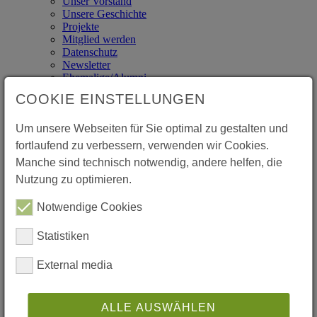
Unser Vorstand
Unsere Geschichte
Projekte
Mitglied werden
Datenschutz
Newsletter
Ehemalige/Alumni
Archiv
COOKIE EINSTELLUNGEN
News
Veranstaltungen
Um unsere Webseiten für Sie optimal zu gestalten und
fortlaufend zu verbessern, verwenden wir Cookies.
Manche sind technisch notwendig, andere helfen, die
FSG Ludwigsburg
Nutzung zu optimieren.
Notwendige Cookies
Statistiken
FSG Ludwigsburg
External media
FSG Ludwigsburg
ALLE AUSWÄHLEN