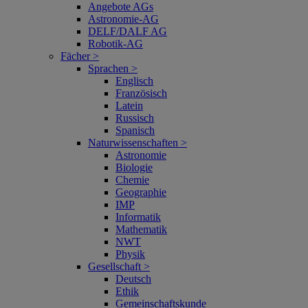
Angebote AGs
Astronomie-AG
DELF/DALF AG
Robotik-AG
Fächer >
Sprachen >
Englisch
Französisch
Latein
Russisch
Spanisch
Naturwissenschaften >
Astronomie
Biologie
Chemie
Geographie
IMP
Informatik
Mathematik
NWT
Physik
Gesellschaft >
Deutsch
Ethik
Gemeinschaftskunde