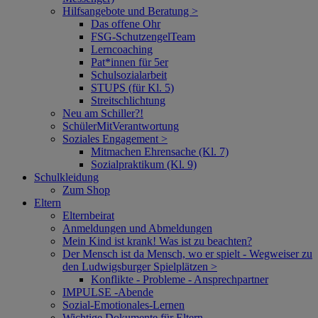
Hilfsangebote und Beratung >
Das offene Ohr
FSG-SchutzengelTeam
Lerncoaching
Pat*innen für 5er
Schulsozialarbeit
STUPS (für Kl. 5)
Streitschlichtung
Neu am Schiller?!
SchülerMitVerantwortung
Soziales Engagement >
Mitmachen Ehrensache (Kl. 7)
Sozialpraktikum (Kl. 9)
Schulkleidung
Zum Shop
Eltern
Elternbeirat
Anmeldungen und Abmeldungen
Mein Kind ist krank! Was ist zu beachten?
Der Mensch ist da Mensch, wo er spielt - Wegweiser zu
den Ludwigsburger Spielplätzen >
Konflikte - Probleme - Ansprechpartner
IMPULSE -Abende
Sozial-Emotionales-Lernen
Wichtige Dokumente für Eltern