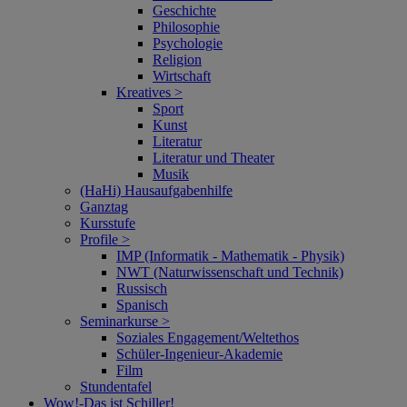
Geschichte
Philosophie
Psychologie
Religion
Wirtschaft
Kreatives >
Sport
Kunst
Literatur
Literatur und Theater
Musik
(HaHi) Hausaufgabenhilfe
Ganztag
Kursstufe
Profile >
IMP (Informatik - Mathematik - Physik)
NWT (Naturwissenschaft und Technik)
Russisch
Spanisch
Seminarkurse >
Soziales Engagement/Weltethos
Schüler-Ingenieur-Akademie
Film
Stundentafel
Wow!‑Das ist Schiller!