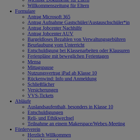
Willkommenszeitung für Eltern
Formulare
Antrag Microsoft 365
Antrag Aufnahme Gastschüler/Austauschschüler*in
Antrag Jobcenter Nachhilfe
Antrag Jobcenter AUV
Bargeldloses Bezahlen von Verwaltungsgebühren
Beurlaubung vom Unterricht
Entschuldigung bei Klassenarbeiten oder Klausuren
Ferienpläne mit beweglichen Ferientagen
Mensa
Mittagspause
Nutzungsvertrag iPad ab Klasse 10
Rückenwind: Info und Anmeldung
Schließfächer
Versicherungen
VVS-Tickets
Abläufe
Auslandsaufenthalt, besonders in Klasse 10
Entschuldigungen
Reli- und Ethikwechsel
Teilnahme an einem Makerspace/Webex-Meeting
Förderverein
Herzlich Willkommen